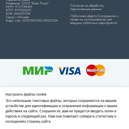
Название: ООО "Банк Точка"
Согласие на обработку
ИНН: 9721194461
персональных данных
КПП: 997950001
БИК: 044525104
Публичная оферта (соглашение о
Город: г. Москва
праве на использование) для
Корр. счёт: 30101810745374525104
ведущих публичных мероприятий
© Все права защищены. 2025 OOO "ИНСТИТУТ
Настроить файлы cookie
РАЗВИТИЯ ПСИХОЛОГИЧЕСКОЙ ПОМОЩИ"
Это небольшие текстовые файлы, которые сохраняются на вашем
устройстве для идентификации и сохранения информации о ваших
Все материалы данного сайта являются объектами
действиях на сайте. Сохраняя их, вам не придется вводить логин и
авторского права и/или защищены Федеральным
пароль в следующий раз. Нам они помогают собирать статистику о
посещениях страниц сайта
законом от 27.07.2006 № 152-ФЗ «О персональных