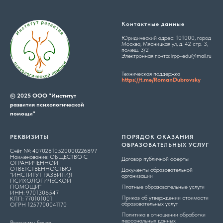
Контактные данные
Юридический адрес: 101000, город
Москва, Мясницкая ул, д. 42 стр. 3,
помещ. 3/2
Электронная почта: irpp-edu@mail.ru
Техническая поддержка
https://t.me/RomanDubrovsky
© 2025 ООО "Институт
развития психологической
помощи"
РЕКВИЗИТЫ
ПОРЯДОК ОКАЗАНИЯ
ОБРАЗОВАТЕЛЬНЫХ УСЛУГ
Счёт №: 40702810520000226897
Наименование: ОБЩЕСТВО С
Договор публичной оферты
ОГРАНИЧЕННОЙ
ОТВЕТСТВЕННОСТЬЮ
Документы образовательной
"ИНСТИТУТ РАЗВИТИЯ
организации
ПСИХОЛОГИЧЕСКОЙ
ПОМОЩИ"
Платные образовательные услуги
ИНН: 9701306547
Приказ об утверждении стоимости
КПП: 770101001
образовательных услуг
ОГРН 1257700041170
Политика в отношении обработки
персональных данных
Реквизиты банка